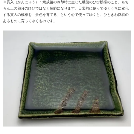
※貫入（かんにゅう）：焼成後の冷却時に生じた釉薬のひび模様のこと。もち
ろん土の部分のひびではなく装飾になります。日常的に使ってゆくうちに変化
する貫入の模様を「景色を育てる」という心で使ってゆくと、ひときわ愛着の
あるものに育ってゆくものです。