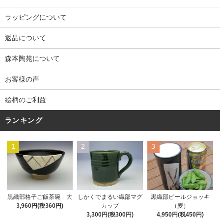
ラッピングについて
返品について
森本陶苑について
お客様の声
絵柄のご利益
ランキング
1
2
3
黒織部格子ご飯茶碗 大
しかくでまるい織部マグ
黒織部ビールジョッキ
3,960円(税360円)
カップ
（麦）
3,300円(税300円)
4,950円(税450円)