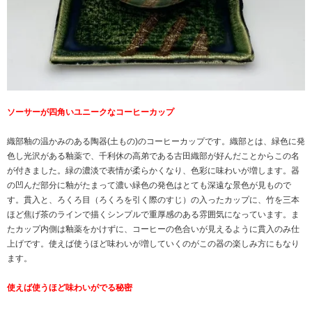
ソーサーが四角いユニークなコーヒーカップ
織部釉の温かみのある陶器(土もの)のコーヒーカップです。織部とは、緑色に発
色し光沢がある釉薬で、千利休の高弟である古田織部が好んだことからこの名
が付きました。緑の濃淡で表情が柔らかくなり、色彩に味わいが増します。器
の凹んだ部分に釉がたまって濃い緑色の発色はとても深遠な景色が見もので
す。貫入と、ろくろ目（ろくろを引く際のすじ）の入ったカップに、竹を三本
ほど焦げ茶のラインで描くシンプルで重厚感のある雰囲気になっています。ま
たカップ内側は釉薬をかけずに、コーヒーの色合いが見えるように貫入のみ仕
上げです。使えば使うほど味わいが増していくのがこの器の楽しみ方にもなり
ます。
使えば使うほど味わいがでる秘密