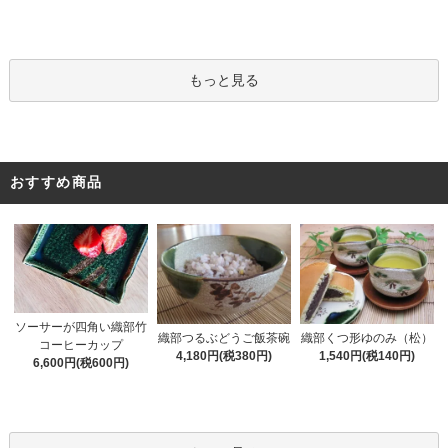
もっと見る
おすすめ商品
ソーサーが四角い織部竹
織部くつ形ゆのみ（松）
織部つるぶどうご飯茶碗
コーヒーカップ
1,540円(税140円)
4,180円(税380円)
6,600円(税600円)