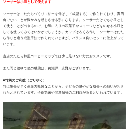
ソーサーは小皿として使えます
ソーサーは、たたらづくり（粘土を伸ばして成型する）で作られており、真四
角でないことが温かみを感じさせる形になります。ソーサーだけでも小皿とし
て使うことが出来るので、お気に入りの和菓子やスイーツなどをのせる小皿と
しても使ってみてはいかがでしょうか。カップはろくろ作り、ソーサーはたた
ら作りと違う成型手法で作られていますが、バランス良いセットに仕上がって
います。
当店のたたら和皿コーヒーカップでは少し足りない方におススメです。
また同じ絵柄で他の釉薬は、
黄瀬戸
、
志野
がございます。
■竹柄のご利益（ごりやく）
竹は生長が早く生命力旺盛なことから、子どもの健やかな成長への願いが託さ
れたとされています。子孫繁栄や開運招福のご利益があるといわれています。