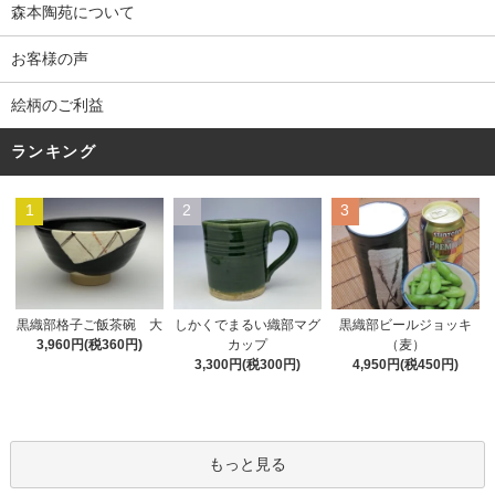
森本陶苑について
お客様の声
絵柄のご利益
ランキング
1
2
3
黒織部格子ご飯茶碗 大
しかくでまるい織部マグ
黒織部ビールジョッキ
3,960円(税360円)
カップ
（麦）
3,300円(税300円)
4,950円(税450円)
もっと見る