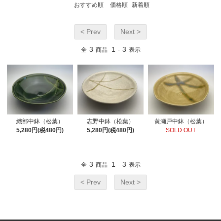
おすすめ順
価格順
新着順
< Prev
Next >
3
1
3
全
商品
-
表示
織部中鉢（松葉）
志野中鉢（松葉）
黄瀬戸中鉢（松葉）
5,280円(税480円)
5,280円(税480円)
SOLD OUT
3
1
3
全
商品
-
表示
< Prev
Next >