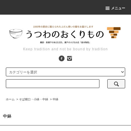
メニュー
Keep tradition and not be bound by tradition
ホーム
>
そば猪口・小鉢・中鉢
>
中鉢
中鉢