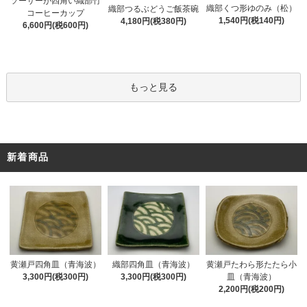
ソーサーが四角い織部竹
織部くつ形ゆのみ（松）
織部つるぶどうご飯茶碗
コーヒーカップ
1,540円(税140円)
4,180円(税380円)
6,600円(税600円)
もっと見る
新着商品
黄瀬戸四角皿（青海波）
織部四角皿（青海波）
黄瀬戸たわら形たたら小
3,300円(税300円)
3,300円(税300円)
皿（青海波）
2,200円(税200円)