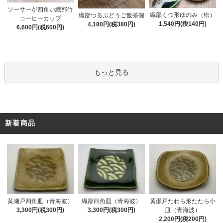
ソーサーが四角い織部竹
織部くつ形ゆのみ（松）
織部つるぶどうご飯茶碗
コーヒーカップ
1,540円(税140円)
4,180円(税380円)
6,600円(税600円)
もっと見る
新着商品
黄瀬戸四角皿（青海波）
織部四角皿（青海波）
黄瀬戸たわら形たたら小
3,300円(税300円)
3,300円(税300円)
皿（青海波）
2,200円(税200円)