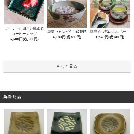
ソーサーが四角い織部竹
織部くつ形ゆのみ（松）
織部つるぶどうご飯茶碗
コーヒーカップ
1,540円(税140円)
4,180円(税380円)
6,600円(税600円)
もっと見る
新着商品