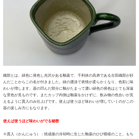
織部とは、緑色に発色し光沢がある釉薬で、千利休の高弟である古田織部が好
んだことからこの名が付きました。緑の濃淡で表情が柔らかくなり、色彩に味
わいが増します。器の凹んだ部分に釉がたまって濃い緑色の発色はとても深遠
な景色が見ものです。またカップ内側は釉薬をかけずに、飲み物の色合いが見
えるように貫入のみ仕上げです。使えば使うほど味わいが増していくのがこの
器の楽しみ方にもなります。
使えば使うほど味わいがでる秘密
※貫入（かんにゅう）：焼成後の冷却時に生じた釉薬のひび模様のこと。もち