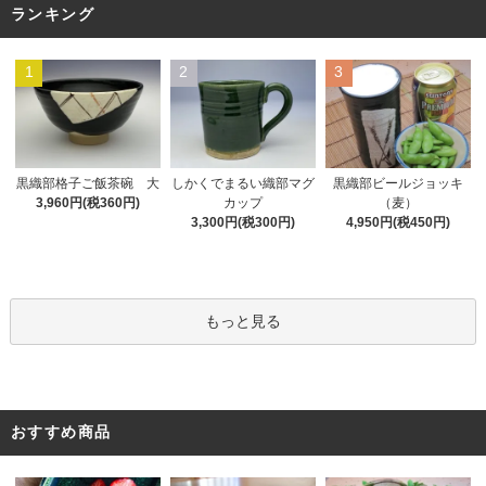
ランキング
1
2
3
黒織部格子ご飯茶碗 大
しかくでまるい織部マグ
黒織部ビールジョッキ
3,960円(税360円)
カップ
（麦）
3,300円(税300円)
4,950円(税450円)
もっと見る
おすすめ商品