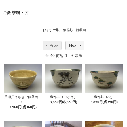
ご飯茶碗・丼
おすすめ順
価格順
新着順
< Prev
Next >
40
1
6
全
商品
-
表示
黄瀬戸うさぎご飯茶碗
織部丼（ぶどう）
織部丼（松）
中
3,850円(税350円)
3,850円(税350円)
3,960円(税360円)