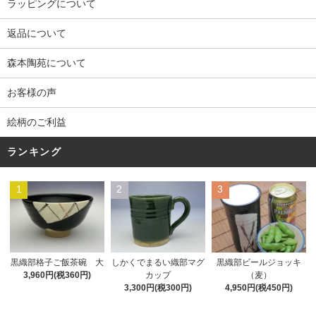
ラッピングについて
返品について
森本陶苑について
お客様の声
絵柄のご利益
ランキング
1
2
3
黒織部格子ご飯茶碗 大
しかくでまるい織部マグ
黒織部ビールジョッキ
3,960円(税360円)
カップ
（麦）
3,300円(税300円)
4,950円(税450円)