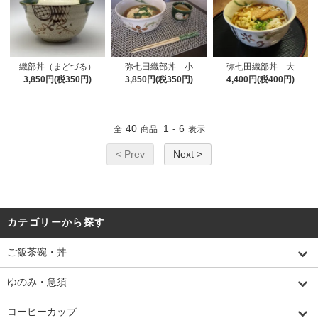
織部丼（まどづる）
弥七田織部丼 小
弥七田織部丼 大
3,850円(税350円)
3,850円(税350円)
4,400円(税400円)
40
1
6
全
商品
-
表示
< Prev
Next >
カテゴリーから探す
ご飯茶碗・丼
ゆのみ・急須
コーヒーカップ