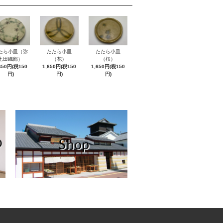
たら小皿（弥
たたら小皿
たたら小皿
七田織部）
（花）
（桜）
650円(税150
1,650円(税150
1,650円(税150
円)
円)
円)