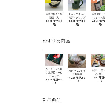
黒織部格子ご飯
しかくでまるい
黒織部ビー
茶碗 大
織部マグカップ
ョッキ（麦
3,960円(税360
3,300円(税300
4,950円(税
円)
円)
円)
おすすめ商品
ソーサーが四角
織部くつ形
織部つるぶどう
い織部竹コーヒ
み（松）
ご飯茶碗
ーカップ
1,540円(税
4,180円(税380
6,600円(税600
円)
円)
円)
新着商品