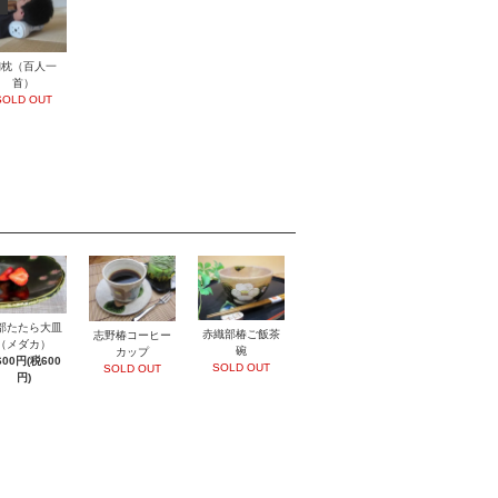
陶枕（百人一
首）
SOLD OUT
部たたら大皿
赤織部椿ご飯茶
志野椿コーヒー
（メダカ）
碗
カップ
600円(税600
SOLD OUT
SOLD OUT
円)