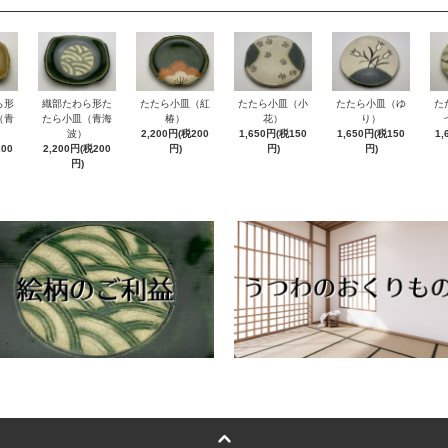
ら形
織部たわら形た
たたら小皿（紅
たたら小皿（小
たたら小皿（ゆ
た
（青
たら小皿（青海
椿）
花）
り）
波）
2,200円(税200
1,650円(税150
1,650円(税150
1,
200
2,200円(税200
円)
円)
円)
円)