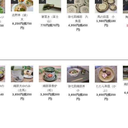
志野丼（波）
箸置き（富士
弥七田織部 六
馬の目皿 小
ルジ
大
山）
角皿
1,980円(税180
）
8,250円(税750
770円(税70円)
4,950円(税450
円)
450
円)
円)
織
ゆの
織部大ゆのみ
織部茶香炉
弥七田織部丼
たたら和皿（か
（左馬）
（松）
小
ぶ）
6,
140
3,850円(税350
3,300円(税300
3,850円(税350
3,850円(税350
円)
円)
円)
円)