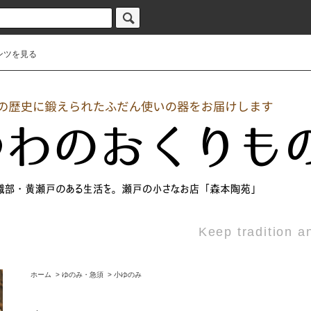
ンツを見る
Keep tradition a
ホーム
>
ゆのみ・急須
>
小ゆのみ