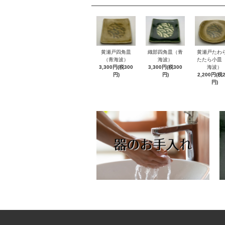
黄瀬戸四角皿
織部四角皿（青
黄瀬戸たわ
（青海波）
海波）
たたら小皿
3,300円(税300
3,300円(税300
海波）
円)
円)
2,200円(税
円)