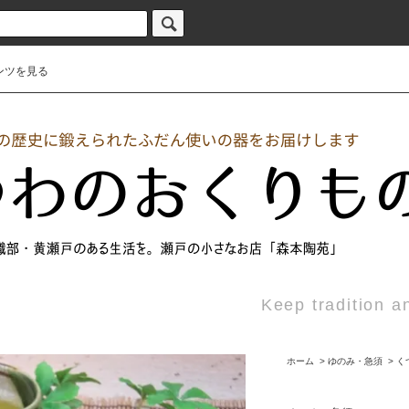
ンツを見る
Keep tradition a
ホーム
>
ゆのみ・急須
>
く