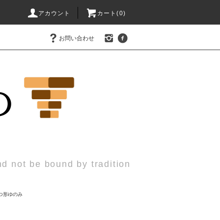
アカウント
カート(0)
お問い合わせ
nd not be bound by tradition
つ形ゆのみ