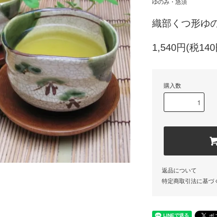
ゆのみ・急須
織部くつ形ゆ
1,540円(税140
購入数
返品について
特定商取引法に基づ