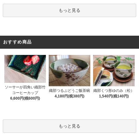
もっと見る
おすすめ商品
ソーサーが四角い織部竹
織部くつ形ゆのみ（松）
織部つるぶどうご飯茶碗
コーヒーカップ
1,540円(税140円)
4,180円(税380円)
6,600円(税600円)
もっと見る