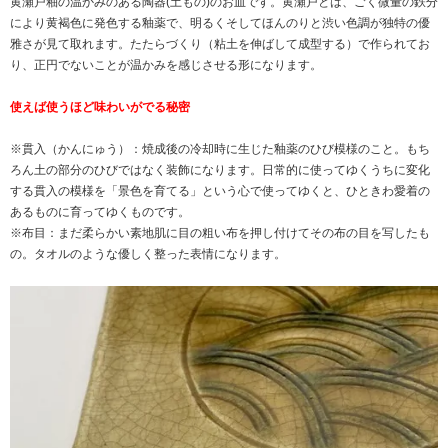
黄瀬戸釉の温かみのある陶器(土もの)のお皿です。黄瀬戸とは、ごく微量の鉄分
により黄褐色に発色する釉薬で、明るくそしてほんのりと渋い色調が独特の優
雅さが見て取れます。たたらづくり（粘土を伸ばして成型する）で作られてお
り、正円でないことが温かみを感じさせる形になります。
使えば使うほど味わいがでる秘密
※貫入（かんにゅう）：焼成後の冷却時に生じた釉薬のひび模様のこと。もち
ろん土の部分のひびではなく装飾になります。日常的に使ってゆくうちに変化
する貫入の模様を「景色を育てる」という心で使ってゆくと、ひときわ愛着の
あるものに育ってゆくものです。
※布目：まだ柔らかい素地肌に目の粗い布を押し付けてその布の目を写したも
の。タオルのような優しく整った表情になります。