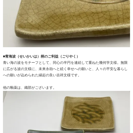
■青海波（せいかいは）柄のご利益（ごりやく）
青い海の波をモチーフとして、同心の半円を連続して重ねた幾何学文様。無限
に広がる波の文様に、未来永劫へと続く幸せへの願いと、人々の平安な暮らし
への願いが込められた縁起の良い吉祥文様です。
他の釉薬は、
織部
がございます。