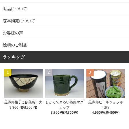
返品について
森本陶苑について
お客様の声
絵柄のご利益
ランキング
1
2
3
黒織部格子ご飯茶碗 大
しかくでまるい織部マグ
黒織部ビールジョッキ
3,960円(税360円)
カップ
（麦）
3,300円(税300円)
4,950円(税450円)