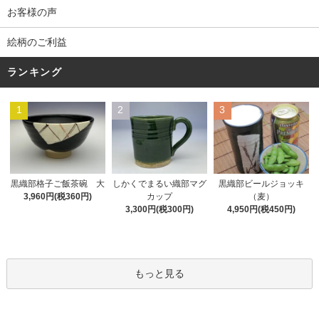
お客様の声
絵柄のご利益
ランキング
1
2
3
黒織部格子ご飯茶碗 大
しかくでまるい織部マグ
黒織部ビールジョッキ
3,960円(税360円)
カップ
（麦）
3,300円(税300円)
4,950円(税450円)
もっと見る