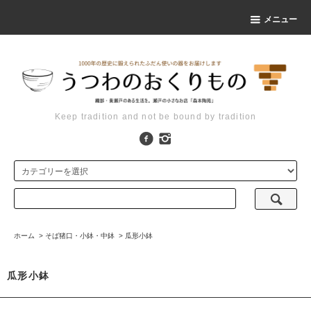
メニュー
Keep tradition and not be bound by tradition
ホーム
>
そば猪口・小鉢・中鉢
>
瓜形小鉢
瓜形小鉢