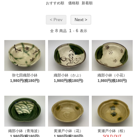
おすすめ順
価格順
新着順
< Prev
Next >
8
1
6
全
商品
-
表示
弥七田織部小鉢
織部小鉢（かぶ）
織部小鉢（小花）
1,980円(税180円)
1,980円(税180円)
1,980円(税180円)
織部小鉢（青海波）
黄瀬戸小鉢（花）
黄瀬戸小鉢（桜）
1,980円(税180円)
1,980円(税180円)
SOLD OUT