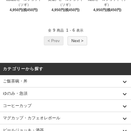
（ソギ）
（ソギ）
ギ）
4,950円(税450円)
4,950円(税450円)
4,950円(税450円)
9
1
6
全
商品
-
表示
< Prev
Next >
カテゴリーから探す
ご飯茶碗・丼
ゆのみ・急須
コーヒーカップ
マグカップ・カフェオレボール
ビールジョッキ・酒器