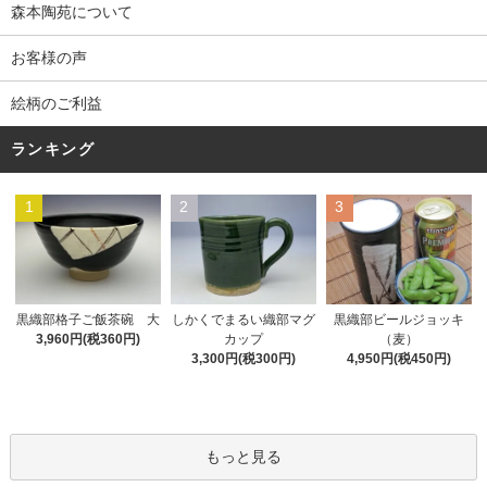
森本陶苑について
お客様の声
絵柄のご利益
ランキング
1
2
3
黒織部格子ご飯茶碗 大
しかくでまるい織部マグ
黒織部ビールジョッキ
3,960円(税360円)
カップ
（麦）
3,300円(税300円)
4,950円(税450円)
もっと見る