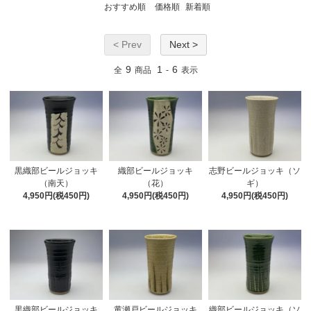
おすすめ順
価格順
新着順
< Prev
Next >
9
1
6
全
商品
-
表示
黒織部ビールジョッキ
織部ビールジョッキ
志野ビールジョッキ（ソ
（南天）
（花）
ギ）
4,950円(税450円)
4,950円(税450円)
4,950円(税450円)
黒織部ビールジョッキ
黄瀬戸ビールジョッキ
織部ビールジョッキ（ソ