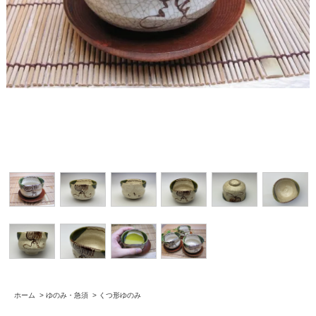
ホーム
>
ゆのみ・急須
>
くつ形ゆのみ