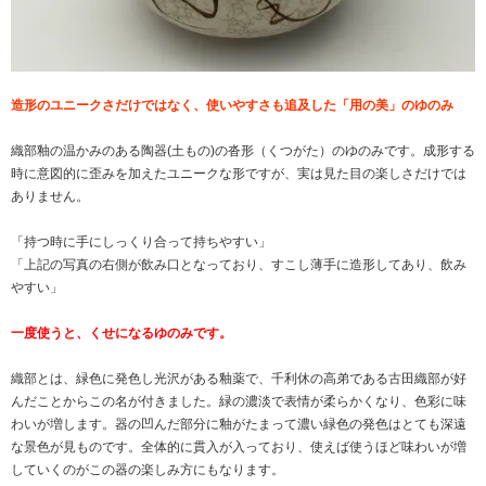
造形のユニークさだけではなく、使いやすさも追及した「用の美」のゆのみ
織部釉の温かみのある陶器(土もの)の沓形（くつがた）のゆのみです。成形する
時に意図的に歪みを加えたユニークな形ですが、実は見た目の楽しさだけでは
ありません。
「持つ時に手にしっくり合って持ちやすい」
「上記の写真の右側が飲み口となっており、すこし薄手に造形してあり、飲み
やすい」
一度使うと、くせになるゆのみです。
織部とは、緑色に発色し光沢がある釉薬で、千利休の高弟である古田織部が好
んだことからこの名が付きました。緑の濃淡で表情が柔らかくなり、色彩に味
わいが増します。器の凹んだ部分に釉がたまって濃い緑色の発色はとても深遠
な景色が見ものです。全体的に貫入が入っており、使えば使うほど味わいが増
していくのがこの器の楽しみ方にもなります。