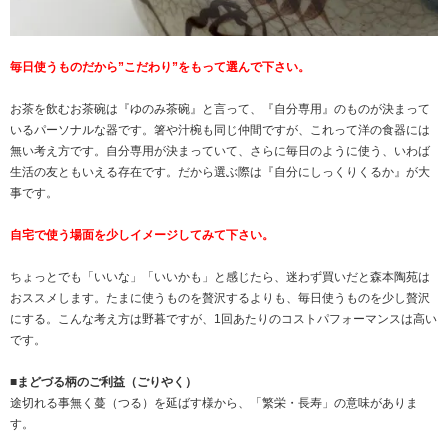
毎日使うものだから”こだわり”をもって選んで下さい。
お茶を飲むお茶碗は『ゆのみ茶碗』と言って、『自分専用』のものが決まって
いるパーソナルな器です。箸や汁椀も同じ仲間ですが、これって洋の食器には
無い考え方です。自分専用が決まっていて、さらに毎日のように使う、いわば
生活の友ともいえる存在です。だから選ぶ際は『自分にしっくりくるか』が大
事です。
自宅で使う場面を少しイメージしてみて下さい。
ちょっとでも「いいな」「いいかも」と感じたら、迷わず買いだと森本陶苑は
おススメします。たまに使うものを贅沢するよりも、毎日使うものを少し贅沢
にする。こんな考え方は野暮ですが、1回あたりのコストパフォーマンスは高い
です。
■まどづる柄のご利益（ごりやく）
途切れる事無く蔓（つる）を延ばす様から、「繁栄・長寿」の意味がありま
す。