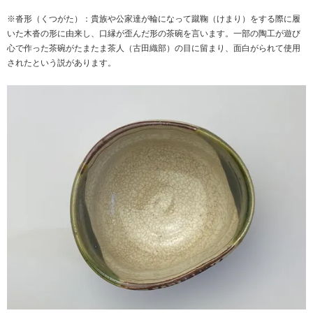
※沓形（くつがた）：貴族や公家達が輪になって蹴鞠（けまり）をする際に履
いた木沓の形に由来し、口縁が歪んだ形の茶碗を言います。一部の陶工が遊び
心で作った茶碗がたまたま茶人（古田織部）の目に留まり、面白がられて使用
されたという説があります。