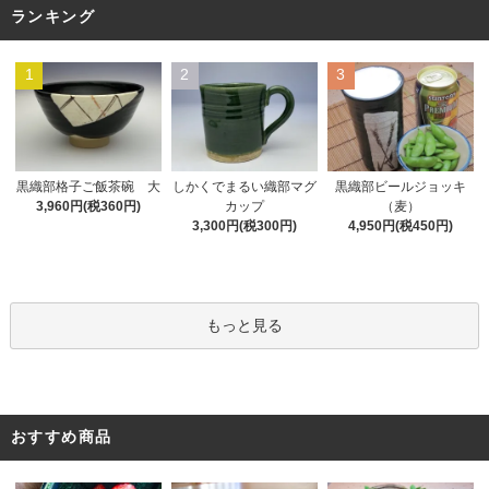
ランキング
1
2
3
黒織部格子ご飯茶碗 大
しかくでまるい織部マグ
黒織部ビールジョッキ
3,960円(税360円)
カップ
（麦）
3,300円(税300円)
4,950円(税450円)
もっと見る
おすすめ商品