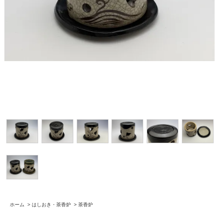
ホーム
>
はしおき・茶香炉
>
茶香炉