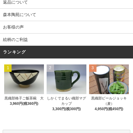
返品について
森本陶苑について
お客様の声
絵柄のご利益
ランキング
1
2
3
黒織部格子ご飯茶碗 大
しかくでまるい織部マグ
黒織部ビールジョッキ
3,960円(税360円)
カップ
（麦）
3,300円(税300円)
4,950円(税450円)