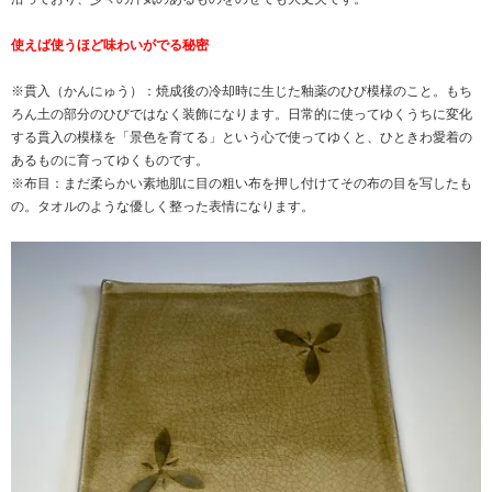
使えば使うほど味わいがでる秘密
※貫入（かんにゅう）：焼成後の冷却時に生じた釉薬のひび模様のこと。もち
ろん土の部分のひびではなく装飾になります。日常的に使ってゆくうちに変化
する貫入の模様を「景色を育てる」という心で使ってゆくと、ひときわ愛着の
あるものに育ってゆくものです。
※布目：まだ柔らかい素地肌に目の粗い布を押し付けてその布の目を写したも
の。タオルのような優しく整った表情になります。