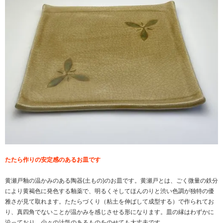
たたら作りの安定感のあるお皿です
黄瀬戸釉の温かみのある陶器(土もの)のお皿です。黄瀬戸とは、ごく微量の鉄分
により黄褐色に発色する釉薬で、明るくそしてほんのりと渋い色調が独特の優
雅さが見て取れます。たたらづくり（粘土を伸ばして成型する）で作られてお
り、真四角でないことが温かみを感じさせる形になります。皿の縁はわずかに
沿っており、少々の汁気のあるものをのせても大丈夫です。