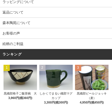
ラッピングについて
返品について
森本陶苑について
お客様の声
絵柄のご利益
ランキング
1
2
3
黒織部格子ご飯茶碗 大
しかくでまるい織部マグ
黒織部ビールジョッキ
3,960円(税360円)
カップ
（麦）
3,300円(税300円)
4,950円(税450円)