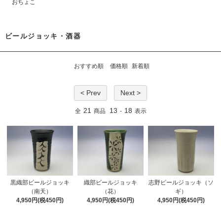
おちょこ
ビールジョッキ・酒器
おすすめ順
価格順
新着順
< Prev
Next >
21
13
18
全
商品
-
表示
黒織部ビールジョッキ
織部ビールジョッキ
志野ビールジョッキ（ソ
（南天）
（花）
ギ）
4,950円(税450円)
4,950円(税450円)
4,950円(税450円)