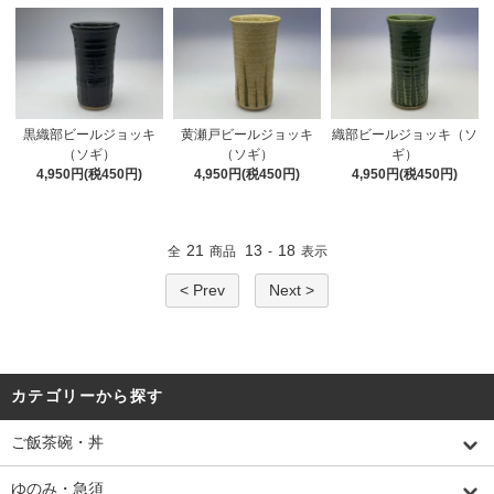
黒織部ビールジョッキ
黄瀬戸ビールジョッキ
織部ビールジョッキ（ソ
（ソギ）
（ソギ）
ギ）
4,950円(税450円)
4,950円(税450円)
4,950円(税450円)
21
13
18
全
商品
-
表示
< Prev
Next >
カテゴリーから探す
ご飯茶碗・丼
ゆのみ・急須