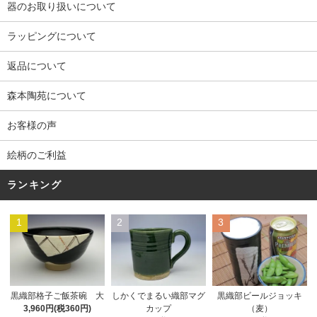
器のお取り扱いについて
ラッピングについて
返品について
森本陶苑について
お客様の声
絵柄のご利益
ランキング
1
2
3
黒織部格子ご飯茶碗 大
しかくでまるい織部マグ
黒織部ビールジョッキ
3,960円(税360円)
カップ
（麦）